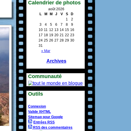
Calendrier de photos
août 2026
L
M
M
J
V
S
D
1
2
3
4
5
6
7
8
9
10
11
12
13
14
15
16
17
18
19
20
21
22
23
24
25
26
27
28
29
30
31
« Mar
Archives
Communauté
Outils
Connexion
Valide XHTML
Sitemap pour Google
Entrées RSS
RSS des commentaires