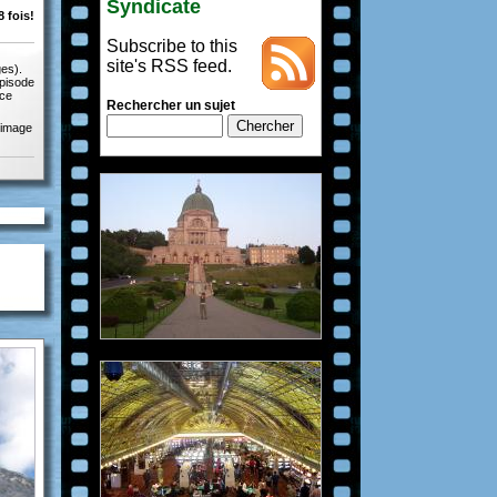
Syndicate
 fois!
Subscribe to this
site's RSS feed.
ges).
épisode
 ce
Rechercher un sujet
 image