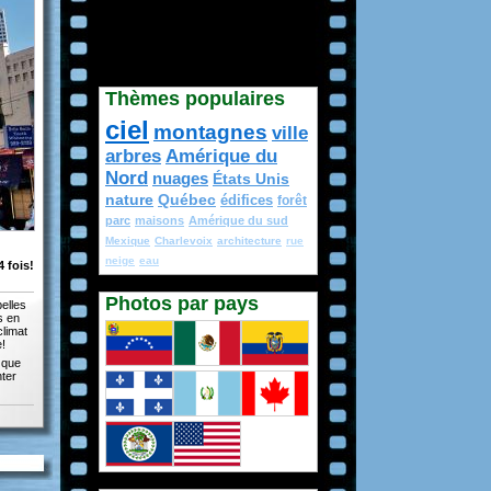
Thèmes populaires
ciel
montagnes
ville
arbres
Amérique du
Nord
nuages
États Unis
nature
Québec
édifices
forêt
parc
maisons
Amérique du sud
Mexique
Charlevoix
architecture
rue
neige
eau
 fois!
Photos par pays
belles
s en
limat
e!
t que
nter