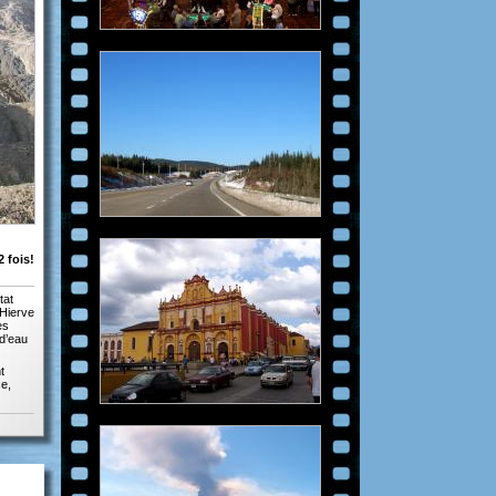
 fois!
tat
 Hierve
es
 d’eau
t
ce,