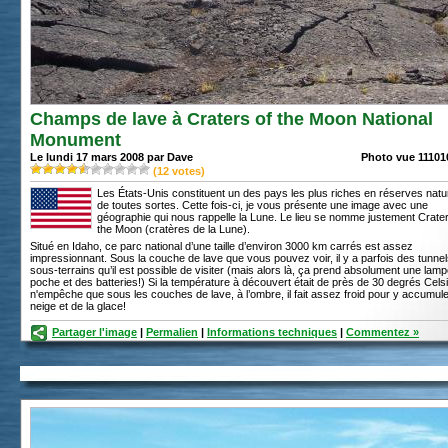
Champs de lave à Craters of the Moon National
Monument
Le lundi 17 mars 2008 par Dave
Photo vue 111010
(
12
votes)
Les États-Unis constituent un des pays les plus riches en réserves natu
de toutes sortes. Cette fois-ci, je vous présente une image avec une
géographie qui nous rappelle la Lune. Le lieu se nomme justement Crater
the Moon (cratères de la Lune).
Situé en Idaho, ce parc national d’une taille d’environ 3000 km carrés est assez
impressionnant. Sous la couche de lave que vous pouvez voir, il y a parfois des tunne
sous-terrains qu’il est possible de visiter (mais alors là, ça prend absolument une lam
poche et des batteries!) Si la température à découvert était de près de 30 degrés Celsiu
n'empêche que sous les couches de lave, à l’ombre, il fait assez froid pour y accumule
neige et de la glace!
Partager l'image
|
Permalien
|
Informations techniques
|
Commentez »