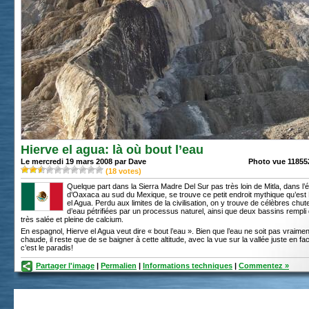
Hierve el agua: là où bout l’eau
Le mercredi 19 mars 2008 par Dave
Photo vue 118552
(
18
votes)
Quelque part dans la Sierra Madre Del Sur pas très loin de Mitla, dans l’é
d’Oaxaca au sud du Mexique, se trouve ce petit endroit mythique qu’est
el Agua. Perdu aux limites de la civilisation, on y trouve de célèbres chut
d’eau pétrifiées par un processus naturel, ainsi que deux bassins rempli
très salée et pleine de calcium.
En espagnol, Hierve el Agua veut dire « bout l’eau ». Bien que l’eau ne soit pas vraimen
chaude, il reste que de se baigner à cette altitude, avec la vue sur la vallée juste en fa
c’est le paradis!
Partager l'image
|
Permalien
|
Informations techniques
|
Commentez »