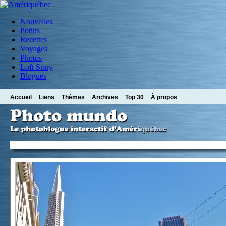
Nouvelles
Potins
Recettes
Voyages
Photos
Loft Story
Blogues
Accueil
Liens
Thèmes
Archives
Top 30
À propos