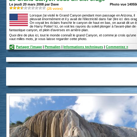
Le jeudi 20 mars 2008 par Dave
Photo vue 140558
(
25
votes)
Lorsque j’ai visité le Grand Canyon pendant mon passage en Arizona, il
pleuvait énormément et il y avait de l’électricité dans l’air (lire ici: des ora
On voyait les éclairs franchir le canyon de haut en bas, on aurait dit un 
de Harry Potter! Ici, on voit les rayons du soleil plonger à l’avant-plan de
fantastique canyon, et plein d’averses en arrière-plan.
Quoi dire de plus ici, tout le monde connaît le grand Canyon, et comme je crois qu’une
vaut milles mots, je vous laisse regarder cette photo.
Partager l'image
|
Permalien
|
Informations techniques
|
Commentez »