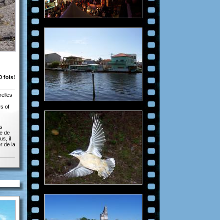
 fois!
relles
s of
ls
pe de
s, il
r de la