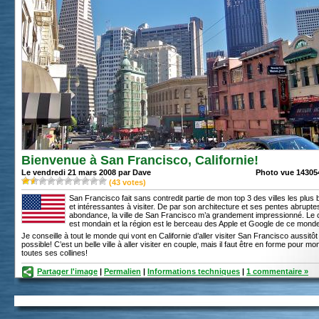
Bienvenue à San Francisco, Californie!
Le vendredi 21 mars 2008 par Dave
Photo vue 143054
(
43
votes)
San Francisco fait sans contredit partie de mon top 3 des villes les plus 
et intéressantes à visiter. De par son architecture et ses pentes abrupte
abondance, la ville de San Francisco m’a grandement impressionné. Le c
est mondain et la région est le berceau des Apple et Google de ce mond
Je conseille à tout le monde qui vont en Californie d’aller visiter San Francisco aussitô
possible! C’est un belle ville à aller visiter en couple, mais il faut être en forme pour mo
toutes ses collines!
Partager l'image
|
Permalien
|
Informations techniques
|
1 commentaire »