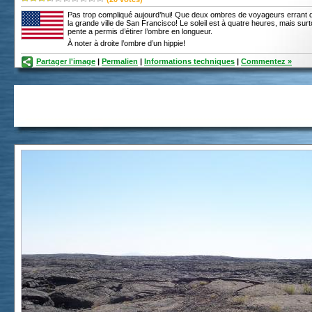
Pas trop compliqué aujourd’hui! Que deux ombres de voyageurs errant 
la grande ville de San Francisco! Le soleil est à quatre heures, mais surto
pente a permis d’étirer l’ombre en longueur.
À noter à droite l’ombre d’un hippie!
Partager l'image
|
Permalien
|
Informations techniques
|
Commentez »