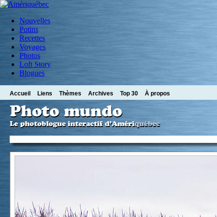
Nouvelles
Potins
Recettes
Voyages
Photos
Loft Story
Blogues
Accueil
Liens
Thèmes
Archives
Top 30
À propos