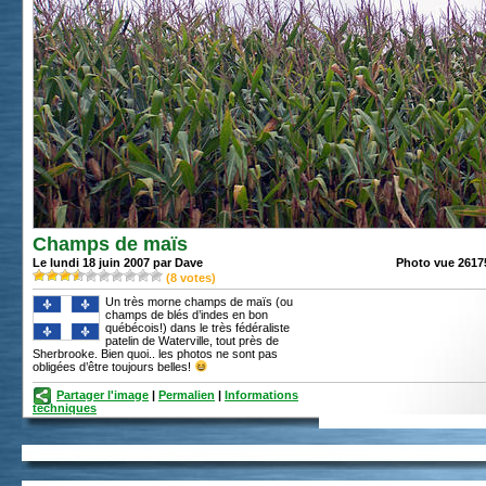
Champs de maïs
Le lundi 18 juin 2007 par Dave
Photo vue 26175
(
8
votes)
Un très morne champs de maïs (ou
champs de blés d’indes en bon
québécois!) dans le très fédéraliste
patelin de Waterville, tout près de
Sherbrooke. Bien quoi.. les photos ne sont pas
obligées d’être toujours belles!
Partager l'image
|
Permalien
|
Informations
techniques