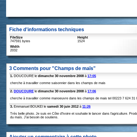
Fiche d'informations techniques
FileSize
Height
747591 bytes
1524
Width
2032
3 Comments pour "Champs de maïs"
1.
DOUCOURE le
dimanche 30 novembre 2008
à
17:05
cherche à travailler comme saisonnier dans les champs de mais
2.
DOUCOURE
le
dimanche 30 novembre 2008
à
17:06
cherche à travailler comme manoeuvre dans les champs de mais tel 00223 7 624 31 
3.
Emmanuel BOUKEI le
samedi 30 juin 2012
à
11:26
Très belle photo. Je suis en Côte d’Ivoire et souhaite le lancer dans l’agriculture. Prod
du maïs. J’ai besoin de soutiens.
Ajouter un commentaire à cette photo