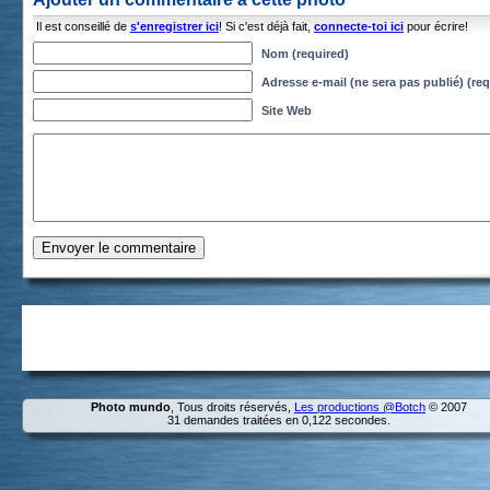
Il est conseillé de
s'enregistrer ici
! Si c'est déjà fait,
connecte-toi ici
pour écrire!
Nom (required)
Adresse e-mail (ne sera pas publié) (req
Site Web
Photo mundo
, Tous droits réservés,
Les productions @Botch
© 2007
31 demandes traitées en 0,122 secondes.