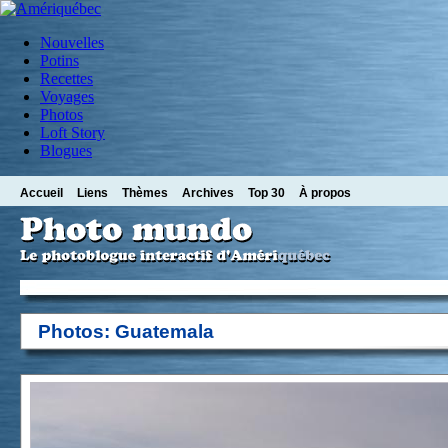
Nouvelles
Potins
Recettes
Voyages
Photos
Loft Story
Blogues
Accueil
Liens
Thèmes
Archives
Top 30
À propos
Photos: Guatemala