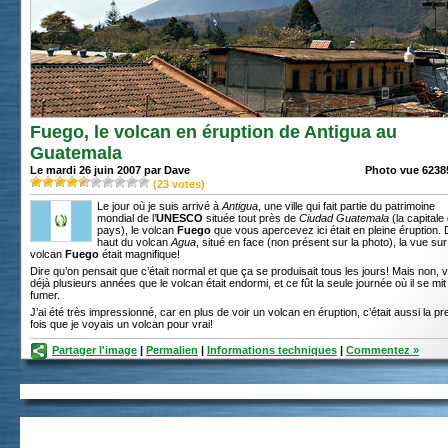
Fuego, le volcan en éruption de Antigua au
Guatemala
Le mardi 26 juin 2007 par Dave
Photo vue 62385
(
23
votes)
Le jour où je suis arrivé à
Antigua
, une ville qui fait partie du patrimoine
mondial de l’
UNESCO
située tout près de
Ciudad Guatemala
(la capitale
pays), le volcan
Fuego
que vous apercevez ici était en pleine éruption.
haut du volcan
Agua
, situé en face (non présent sur la photo), la vue sur
volcan
Fuego
était magnifique!
Dire qu’on pensait que c’était normal et que ça se produisait tous les jours! Mais non, v
déjà plusieurs années que le volcan était endormi, et ce fût la seule journée où il se mit
fumer.
J’ai été très impressionné, car en plus de voir un volcan en éruption, c’était aussi la p
fois que je voyais un volcan pour vrai!
Partager l'image
|
Permalien
|
Informations techniques
|
Commentez »