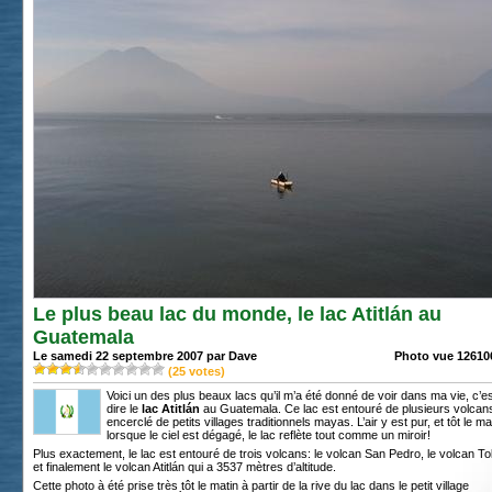
Le plus beau lac du monde, le lac Atitlán au
Guatemala
Le samedi 22 septembre 2007 par Dave
Photo vue 126106
(
25
votes)
Voici un des plus beaux lacs qu’il m’a été donné de voir dans ma vie, c’es
dire le
lac Atitlán
au Guatemala. Ce lac est entouré de plusieurs volcans
encerclé de petits villages traditionnels mayas. L’air y est pur, et tôt le ma
lorsque le ciel est dégagé, le lac reflète tout comme un miroir!
Plus exactement, le lac est entouré de trois volcans: le
volcan San Pedro
,
le volcan To
et finalement le volcan
Atitlán
qui a 3537 mètres d’altitude.
Cette photo à été prise très tôt le matin à partir de la rive du lac dans le petit village