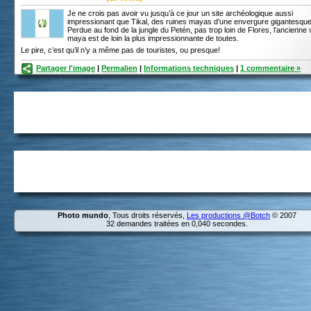
Je ne crois pas avoir vu jusqu’à ce jour un site archéologique aussi
impressionant que Tikal, des ruines mayas d’une envergure gigantesque
Perdue au fond de la jungle du Petén, pas trop loin de Flores, l’ancienne v
maya est de loin la plus impressionnante de toutes.
Le pire, c’est qu’il n’y a même pas de touristes, ou presque!
Partager l'image
|
Permalien
|
Informations techniques
|
1 commentaire »
Photo mundo
, Tous droits réservés,
Les productions @Botch
© 2007
32 demandes traitées en 0,040 secondes.