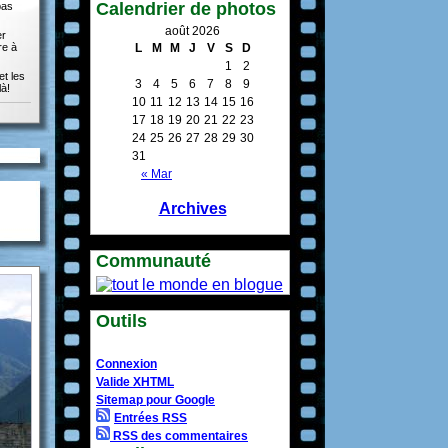
Calendrier de photos
pas
août 2026
er
re à
L
M
M
J
V
S
D
1
2
et les
3
4
5
6
7
8
9
là!
10
11
12
13
14
15
16
17
18
19
20
21
22
23
24
25
26
27
28
29
30
31
« Mar
Archives
Communauté
Outils
Connexion
Valide XHTML
Sitemap pour Google
Entrées RSS
RSS des commentaires