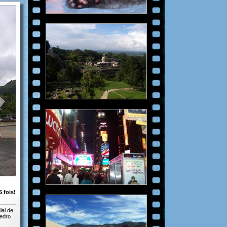
 fois!
ial de
iedro