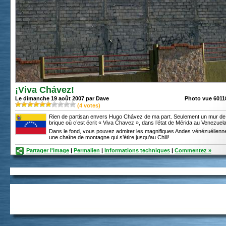
¡Viva Chávez!
Le dimanche 19 août 2007 par Dave
Photo vue 60118
(
4
votes)
Rien de partisan envers Hugo Chávez de ma part. Seulement un mur de
brique où c’est écrit « Viva Chavez », dans l’état de Mérida au Venezuela
Dans le fond, vous pouvez admirer les magnifiques Andes vénézuélienne
une chaîne de montagne qui s’étire jusqu’au Chili!
Partager l'image
|
Permalien
|
Informations techniques
|
Commentez »