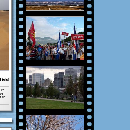
 fois!
e ce
ble
es de