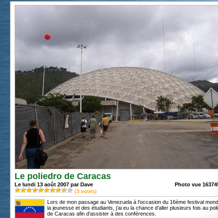
Le poliedro de Caracas
Le lundi 13 août 2007 par Dave
Photo vue 163745
(
3
votes)
Lors de mon passage au Venezuela à l’occasion du 16ème festival mond
la jeunesse et des étudiants, j’ai eu la chance d’aller plusieurs fois au pol
de Caracas afin d’assister à des conférences.