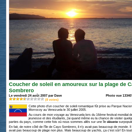
Coucher de soleil en amoureux sur la plage de 
Sombrero
Le vendredi 24 août 2007 par Dave
Photo vue 133407
(
8
votes)
Cette photo d’un coucher de soleil romantique fût prise au Parque Nacio
Morrocoy au Venezuela le 30 juillet 2005.
Au cours de mon voyage au Venezuela lors du 16ème festival mondial de
jeunesse et des étudiants, j’ai quand même eu la chance de visiter quel
parties du pays, comme cette fois où nous sommes allés sur une île
déserte
surpopul
En fait, de notre côté de l’île de Cayo Sombrero, il n’y avait pas beaucoup de monde. Il 
avait pas beaucoup de plage non plus. Mais beaucoup de yachts, ça c’est sûr! En tout