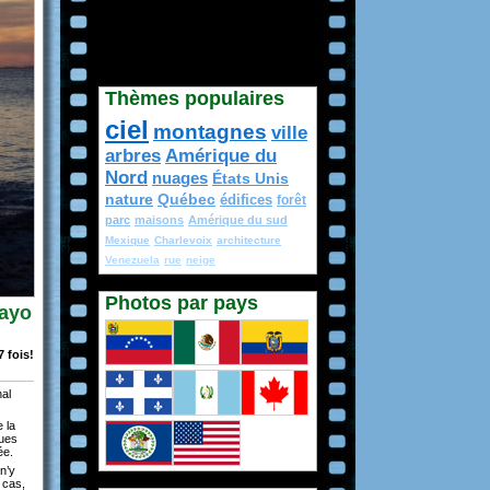
Thèmes populaires
ciel
montagnes
ville
arbres
Amérique du
Nord
nuages
États Unis
nature
Québec
édifices
forêt
parc
maisons
Amérique du sud
Mexique
Charlevoix
architecture
Venezuela
rue
neige
Photos par pays
Cayo
 fois!
nal
 la
ques
ée.
n’y
 cas,