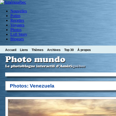
Nouvelles
Potins
Recettes
Voyages
Photos
Loft Story
Blogues
Accueil
Liens
Thèmes
Archives
Top 30
À propos
Photos: Venezuela