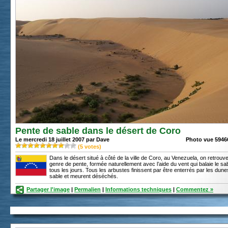
Pente de sable dans le désert de Coro
Le mercredi 18 juillet 2007 par Dave
Photo vue 59466
(
5
votes)
Dans le désert situé à côté de la ville de Coro, au Venezuela, on retrouv
genre de pente, formée naturellement avec l’aide du vent qui balaie le sa
tous les jours. Tous les arbustes finissent par être enterrés par les dun
sable et meurent déséchés.
Partager l'image
|
Permalien
|
Informations techniques
|
Commentez »