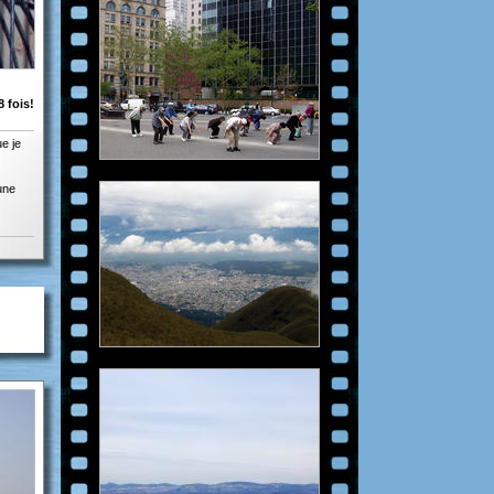
 fois!
e je
une