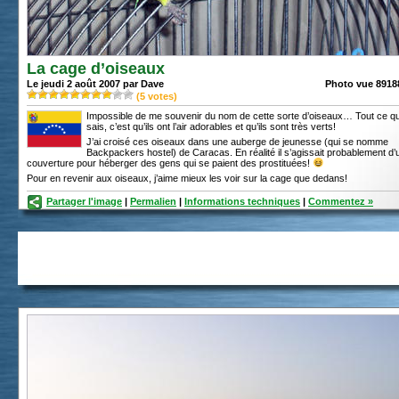
La cage d’oiseaux
Le jeudi 2 août 2007 par Dave
Photo vue 89188
(
5
votes)
Impossible de me souvenir du nom de cette sorte d’oiseaux… Tout ce qu
sais, c’est qu’ils ont l’air adorables et qu’ils sont très verts!
J’ai croisé ces oiseaux dans une auberge de jeunesse (qui se nomme
Backpackers hostel) de Caracas. En réalité il s’agissait probablement d’
couverture pour héberger des gens qui se paient des prostituées!
Pour en revenir aux oiseaux, j’aime mieux les voir sur la cage que dedans!
Partager l'image
|
Permalien
|
Informations techniques
|
Commentez »