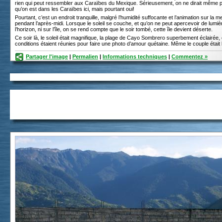
rien qui peut ressembler aux Caraïbes du Mexique. Sérieusement, on ne dirait même 
qu’on est dans les Caraïbes ici, mais pourtant oui!
Pourtant, c’est un endroit tranquille, malgré l’humidité suffocante et l’animation sur la m
pendant l’après-midi. Lorsque le soleil se couche, et qu’on ne peut apercevoir de lumiè
l’horizon, ni sur l’île, on se rend compte que le soir tombé, cette île devient déserte.
Ce soir là, le soleil était magnifique, la plage de Cayo Sombrero superbement éclairée, 
conditions étaient réunies pour faire une photo d’amour quétaine. Même le couple était 
Partager l'image
|
Permalien
|
Informations techniques
|
Commentez »