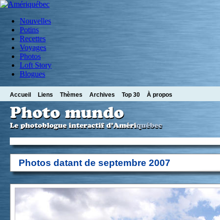
Nouvelles
Potins
Recettes
Voyages
Photos
Loft Story
Blogues
Accueil
Liens
Thèmes
Archives
Top 30
À propos
Photos datant de septembre 2007