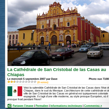
La Cathédrale de San Cristobal de las Casas au
Chiapas
Le mercredi 5 septembre 2007 par Dave
Photo vue 71065
(
8
votes)
Voici la splendide Cathédrale de San Cristobal de las Casas dans l’état d
Chiapas, dans le sud du Mexique. L’architecture de cette cathédrale et d
ville de San Cristobal de las Casas en général est typiquement coloniale
espagnole. Il s’agit d’une ville moderne, au style presque Européen, où il f
presque froid pendant l’hiver!
Partager l'image
|
Permalien
|
Informations techniques
|
Commentez »